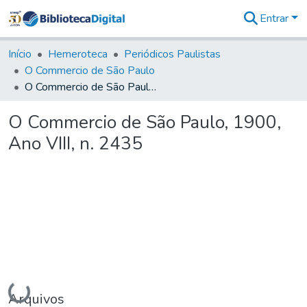
Entrar
Comunidades
&
Início
Hemeroteca
Periódicos Paulistas
Coleções
O Commercio de São Paulo
Tudo na
O Commercio de São Paulo, 1900, Ano VIII, n. 2435
Biblioteca
Digital
O Commercio de São Paulo, 1900,
Estatísticas
Ano VIII, n. 2435
Carregando...
Arquivos