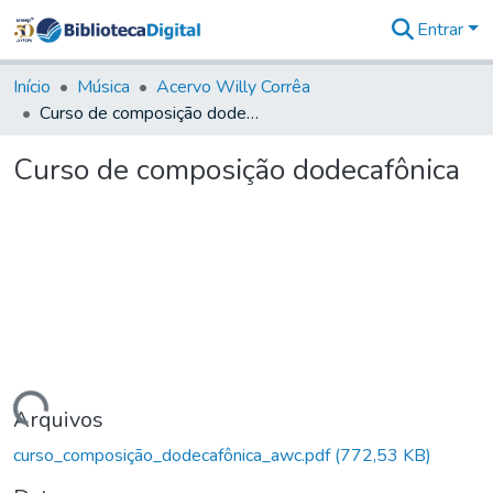
Entrar
Comunidades
&
Início
Música
Acervo Willy Corrêa
Coleções
Curso de composição dodecafônica
Tudo na
Biblioteca
Curso de composição dodecafônica
Digital
Estatísticas
Carregando...
Arquivos
curso_composição_dodecafônica_awc.pdf
(772,53 KB)