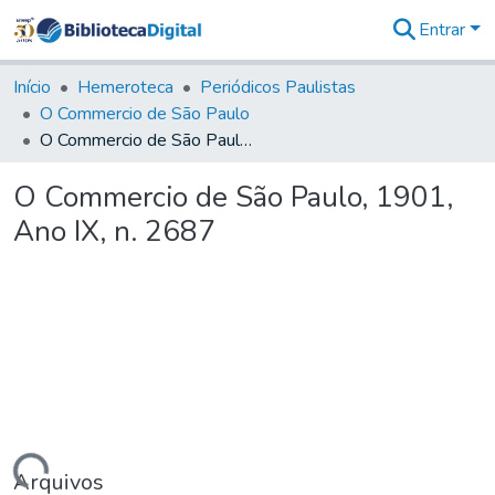
Entrar
Comunidades
&
Início
Hemeroteca
Periódicos Paulistas
Coleções
O Commercio de São Paulo
Tudo na
O Commercio de São Paulo, 1901, Ano IX, n. 2687
Biblioteca
Digital
O Commercio de São Paulo, 1901,
Estatísticas
Ano IX, n. 2687
Arquivos