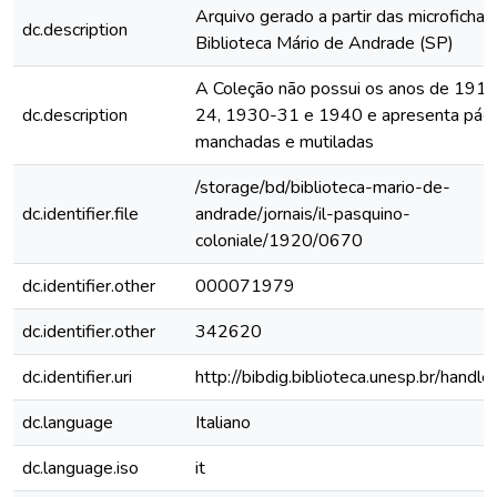
Arquivo gerado a partir das microfichas
dc.description
Biblioteca Mário de Andrade (SP)
A Coleção não possui os anos de 191
dc.description
24, 1930-31 e 1940 e apresenta pági
manchadas e mutiladas
/storage/bd/biblioteca-mario-de-
dc.identifier.file
andrade/jornais/il-pasquino-
coloniale/1920/0670
dc.identifier.other
000071979
dc.identifier.other
342620
dc.identifier.uri
http://bibdig.biblioteca.unesp.br/handl
dc.language
Italiano
dc.language.iso
it