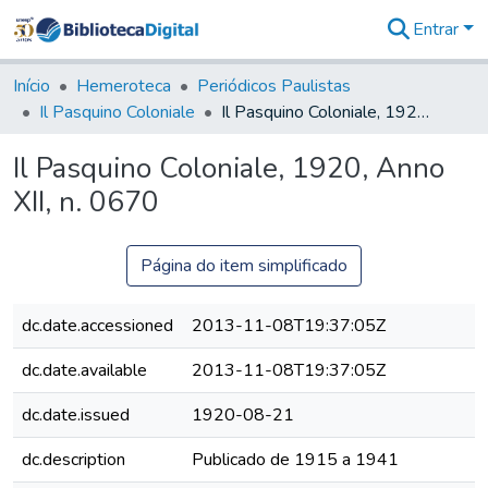
Entrar
Comunidades
&
Início
Hemeroteca
Periódicos Paulistas
Coleções
Il Pasquino Coloniale
Il Pasquino Coloniale, 1920, Anno XII, n. 0670
Tudo na
Biblioteca
Il Pasquino Coloniale, 1920, Anno
Digital
XII, n. 0670
Estatísticas
Página do item simplificado
dc.date.accessioned
2013-11-08T19:37:05Z
dc.date.available
2013-11-08T19:37:05Z
dc.date.issued
1920-08-21
dc.description
Publicado de 1915 a 1941