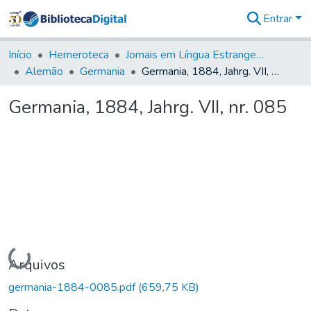
Entrar
Comunidades
&
Início
Hemeroteca
Jornais em Língua Estrangeira
Coleções
Alemão
Germania
Germania, 1884, Jahrg. VII, nr. 085
Tudo na
Biblioteca
Germania, 1884, Jahrg. VII, nr. 085
Digital
Estatísticas
Carregando...
Arquivos
germania-1884-0085.pdf
(659,75 KB)