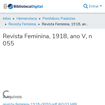
Entrar
Comunidades
&
Início
Hemeroteca
Periódicos Paulistas
Coleções
Revista Feminina
Revista Feminina, 1918, ano V, n 055
Tudo na
Biblioteca
Revista Feminina, 1918, ano V, n
Digital
055
Estatísticas
Carregando...
Arquivos
revista-feminina-1918-0055.pdf
(60,03 MB)