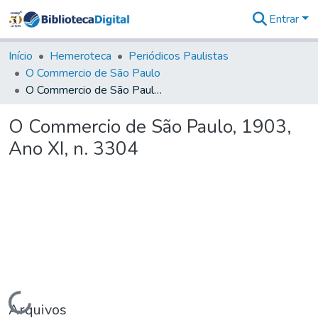
Entrar
Comunidades
&
Início
Hemeroteca
Periódicos Paulistas
Coleções
O Commercio de São Paulo
Tudo na
O Commercio de São Paulo, 1903, Ano XI, n. 3304
Biblioteca
Digital
O Commercio de São Paulo, 1903,
Estatísticas
Ano XI, n. 3304
Carregando...
Arquivos