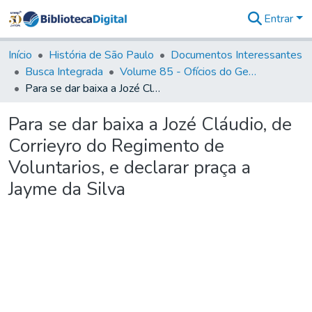
Entrar
Comunidades
&
Início
História de São Paulo
Documentos Interessantes
Coleções
Busca Integrada
Volume 85 - Ofícios do General Francisco da Cunha Menezes (Governador da Capitania): 1782- 1786
Tudo na
Para se dar baixa a Jozé Cláudio, de Corrieyro do Regimento de Voluntarios, e declarar praça a Jayme da Silva
Biblioteca
Digital
Para se dar baixa a Jozé Cláudio, de
Estatísticas
Corrieyro do Regimento de
Voluntarios, e declarar praça a
Jayme da Silva