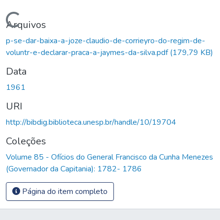
Carregando...
Arquivos
p-se-dar-baixa-a-joze-claudio-de-corrieyro-do-regim-de-
voluntr-e-declarar-praca-a-jaymes-da-silva.pdf
(179,79 KB)
Data
1961
URI
http://bibdig.biblioteca.unesp.br/handle/10/19704
Coleções
Volume 85 - Ofícios do General Francisco da Cunha Menezes
(Governador da Capitania): 1782- 1786
Página do item completo