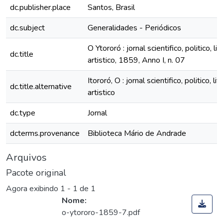
dc.publisher.place
Santos, Brasil
dc.subject
Generalidades - Periódicos
O Ytororó : jornal scientifico, politico, lit
dc.title
artistico, 1859, Anno I, n. 07
Itororó, O : jornal scientifico, politico, lit
dc.title.alternative
artistico
dc.type
Jornal
dcterms.provenance
Biblioteca Mário de Andrade
Arquivos
Pacote original
Agora exibindo
1 - 1 de 1
Nome:
o-ytororo-1859-7.pdf