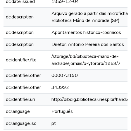
dc.date.issued
1859-12-04
Arquivo gerado a partir das microfichas
dc.description
Biblioteca Mário de Andrade (SP)
dc.description
Apontamentos historico-cosmicos
dc.description
Diretor: Antonio Pereira dos Santos
/storage/bd/biblioteca-mario-de-
dc.identifier.file
andrade/jornais/o-ytororo/1859/7
dc.identifier.other
000073190
dc.identifier.other
343992
dc.identifier.uri
http://bibdig.biblioteca.unesp.br/hand
dc.language
Português
dc.language.iso
pt