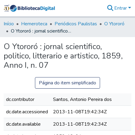
Entrar
Comunidades
&
Início
Hemeroteca
Periódicos Paulistas
O Ytororó
Coleções
O Ytororó : jornal scientifico, politico, litterario e artistico, 1859, Anno I, n. 07
Tudo na
Biblioteca
O Ytororó : jornal scientifico,
Digital
politico, litterario e artistico, 1859,
Estatísticas
Anno I, n. 07
Página do item simplificado
dc.contributor
Santos, Antonio Pereira dos
dc.date.accessioned
2013-11-08T19:42:34Z
dc.date.available
2013-11-08T19:42:34Z