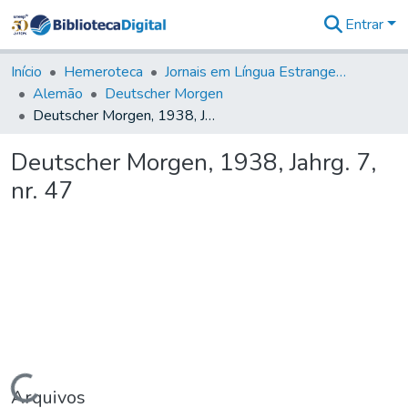
Entrar
Comunidades
&
Início
Hemeroteca
Jornais em Língua Estrangeira
Coleções
Alemão
Deutscher Morgen
Tudo na
Deutscher Morgen, 1938, Jahrg. 7, nr. 47
Biblioteca
Digital
Deutscher Morgen, 1938, Jahrg. 7,
Estatísticas
nr. 47
Carregando...
Arquivos