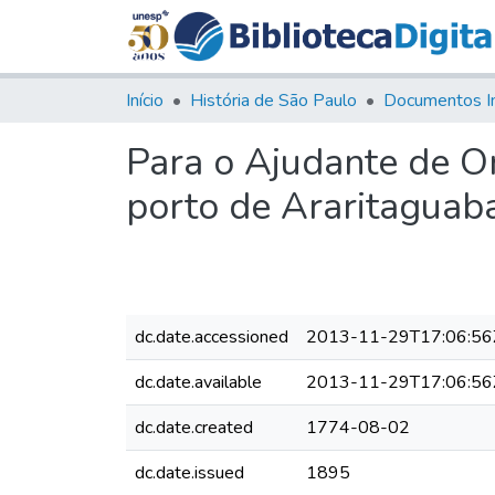
Início
História de São Paulo
Documentos I
Para o Ajudante de O
porto de Araritaguab
dc.date.accessioned
2013-11-29T17:06:56
dc.date.available
2013-11-29T17:06:56
dc.date.created
1774-08-02
dc.date.issued
1895