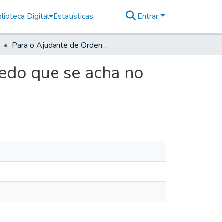
lioteca Digital
Estatísticas
Entrar
Para o Ajudante de Ordens Antônio Lopes de Azevedo que se acha no porto de Araritaguaba
edo que se acha no