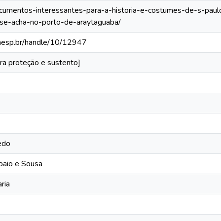
documentos-interessantes-para-a-historia-e-costumes-de-s-paulo
se-acha-no-porto-de-araytaguaba/
.unesp.br/handle/10/12947
ra proteção e sustento]
edo
paio e Sousa
ria