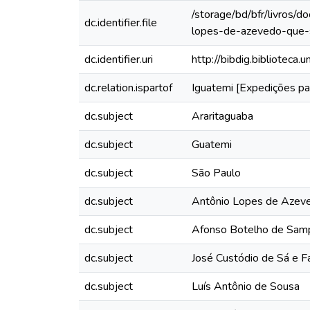
/storage/bd/bfr/livros/
dc.identifier.file
lopes-de-azevedo-que-
dc.identifier.uri
http://bibdig.biblioteca
dc.relation.ispartof
Iguatemi [Expedições pa
dc.subject
Araritaguaba
dc.subject
Guatemi
dc.subject
São Paulo
dc.subject
Antônio Lopes de Azev
dc.subject
Afonso Botelho de Sam
dc.subject
José Custódio de Sá e Fa
dc.subject
Luís Antônio de Sousa