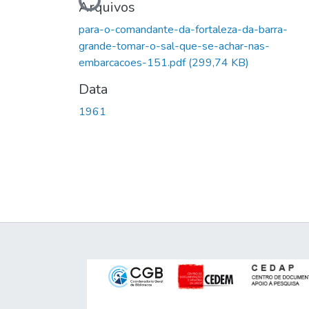
Carregando...
Arquivos
para-o-comandante-da-fortaleza-da-barra-
grande-tomar-o-sal-que-se-achar-nas-
embarcacoes-151.pdf
(299,74 KB)
Data
1961