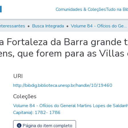
Comunidades & Coleções
Tudo na Bib
nteressantes
Busca Integrada
Volume 84 - Ofícios do General Martins Lopes de Saldanha (Governador da Capitania): 1782- 1786
 Fortaleza da Barra grande t
ns, que forem para as Villas 
URI
http://bibdig.biblioteca.unesp.br/handle/10/19460
Coleções
Volume 84 - Ofícios do General Martins Lopes de Saldan
Capitania): 1782- 1786
Página do item completo