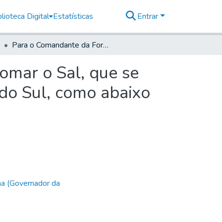
lioteca Digital
Estatísticas
Entrar
Para o Comandante da Fortaleza da Barra grande tomar o Sal, que se achar nas Embarcaçoens, que forem para as Villas do Sul, como abaixo se declara.
omar o Sal, que se
do Sul, como abaixo
ha (Governador da