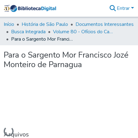
Entrar
Comunidades
&
Início
História de São Paulo
Documentos Interessantes
Coleções
Busca Integrada
Volume 80 - Ofícios do Capitão General Martim Lopes Lobo de Saldanha (1777-1780)
Tudo na
Para o Sargento Mor Francisco Jozé Monteiro de Parnagua
Biblioteca
Digital
Para o Sargento Mor Francisco Jozé
Estatísticas
Monteiro de Parnagua
Carregando...
Arquivos