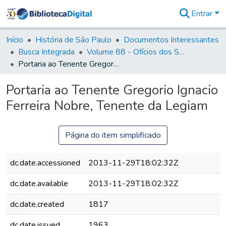
Entrar
Comunidades
&
Início
História de São Paulo
Documentos Interessantes
Coleções
Busca Integrada
Volume 88 - Ofícios dos Senhores Governadores Interinos da Capitania de São Paulo (1817- 1819)
Tudo na
Portaria ao Tenente Gregorio Ignacio Ferreira Nobre, Tenente da Legiam
Biblioteca
Digital
Portaria ao Tenente Gregorio Ignacio
Estatísticas
Ferreira Nobre, Tenente da Legiam
Página do item simplificado
dc.date.accessioned
2013-11-29T18:02:32Z
dc.date.available
2013-11-29T18:02:32Z
dc.date.created
1817
dc.date.issued
1963