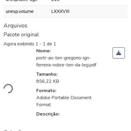
unesp.volume
LXXXVIII
Arquivos
Pacote original
Agora exibindo
1 - 1 de 1
Nome:
portr-ao-ten-gregorio-ign-
ferreira-nobre-ten-da-leg.pdf
Tamanho:
856,22 KB
ndo...
Formato:
Adobe Portable Document
Format
Descrição: