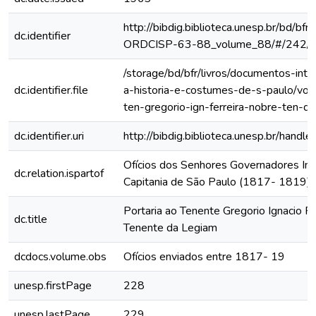
http://bibdig.biblioteca.unesp.br/bd/bf
dc.identifier
ORDCISP-63-88_volume_88/#/242/
/storage/bd/bfr/livros/documentos-int
dc.identifier.file
a-historia-e-costumes-de-s-paulo/vol
ten-gregorio-ign-ferreira-nobre-ten-da
dc.identifier.uri
http://bibdig.biblioteca.unesp.br/hand
Ofícios dos Senhores Governadores Int
dc.relation.ispartof
Capitania de São Paulo (1817- 1819)
Portaria ao Tenente Gregorio Ignacio Fe
dc.title
Tenente da Legiam
dcdocs.volume.obs
Ofícios enviados entre 1817- 19
unesp.firstPage
228
unesp.lastPage
229