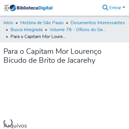
Entrar
Comunidades
&
Início
História de São Paulo
Documentos Interessantes
Coleções
Busca Integrada
Volume 78 - Ofícios do General Martim Lopes Lobo de Saldanha (1777)
Tudo na
Para o Capitam Mor Lourenço Bicudo de Brito de Jacarehy
Biblioteca
Digital
Para o Capitam Mor Lourenço
Estatísticas
Bicudo de Brito de Jacarehy
Carregando...
Arquivos