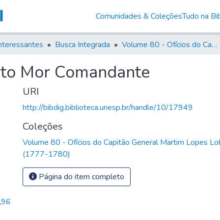
Comunidades & Coleções
Tudo na Bib
nteressantes
Busca Integrada
Volume 80 - Ofícios do Capitão General Martim Lopes Lobo de Saldanha (1777-1780)
nto Mor Comandante
URI
http://bibdig.biblioteca.unesp.br/handle/10/17949
Coleções
Volume 80 - Ofícios do Capitão General Martim Lopes Lo
(1777-1780)
Página do item completo
,96