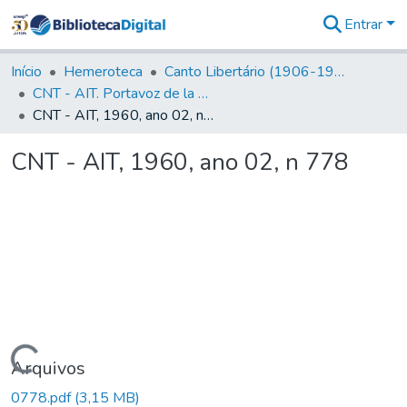
Entrar
Comunidades
&
Início
Hemeroteca
Canto Libertário (1906-1995)
Coleções
CNT - AIT. Portavoz de la C.N.T de España en el Exilio
Tudo na
CNT - AIT, 1960, ano 02, n 778
Biblioteca
Digital
CNT - AIT, 1960, ano 02, n 778
Estatísticas
Carregando...
Arquivos
0778.pdf
(3,15 MB)