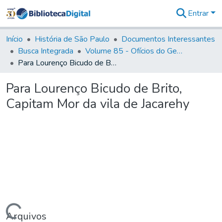
Entrar
Comunidades
&
Início
História de São Paulo
Documentos Interessantes
Coleções
Busca Integrada
Volume 85 - Ofícios do General Francisco da Cunha Menezes (Governador da Capitania): 1782- 1786
Tudo na
Para Lourenço Bicudo de Brito, Capitam Mor da vila de Jacarehy
Biblioteca
Digital
Para Lourenço Bicudo de Brito,
Estatísticas
Capitam Mor da vila de Jacarehy
Arquivos