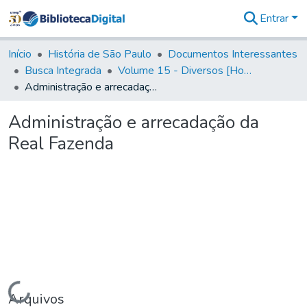
Entrar
Comunidades
&
Início
História de São Paulo
Documentos Interessantes
Coleções
Busca Integrada
Volume 15 - Diversos [Homenagens, termos e elevação de vila]
Tudo na
Administração e arrecadação da Real Fazenda
Biblioteca
Digital
Administração e arrecadação da
Estatísticas
Real Fazenda
Carregando...
Arquivos