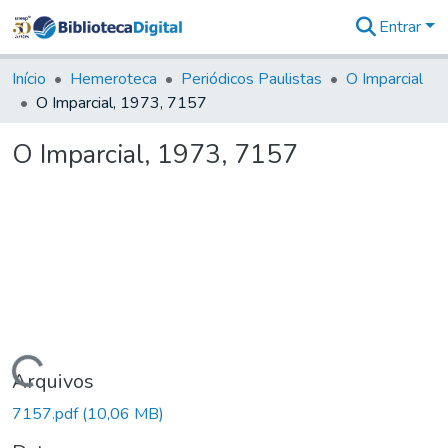
Entrar
Comunidades
&
Início
Hemeroteca
Periódicos Paulistas
O Imparcial
Coleções
O Imparcial, 1973, 7157
Tudo na
Biblioteca
O Imparcial, 1973, 7157
Digital
Estatísticas
Carregando...
Arquivos
7157.pdf
(10,06 MB)