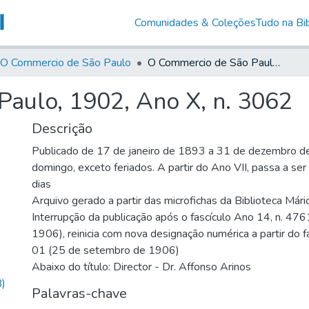
Comunidades & Coleções
Tudo na Bib
O Commercio de São Paulo
O Commercio de São Paulo, 1902, Ano X, n. 3062
aulo, 1902, Ano X, n. 3062
Descrição
Publicado de 17 de janeiro de 1893 a 31 de dezembro d
domingo, exceto feriados. A partir do Ano VII, passa a se
dias
Arquivo gerado a partir das microfichas da Biblioteca Már
Interrupção da publicação após o fascículo Ano 14, n. 476
1906), reinicia com nova designação numérica a partir do f
01 (25 de setembro de 1906)
Abaixo do título: Director - Dr. Affonso Arinos
)
Palavras-chave