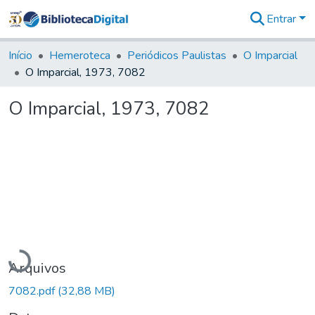
Entrar
Comunidades
&
Início
Hemeroteca
Periódicos Paulistas
O Imparcial
Coleções
O Imparcial, 1973, 7082
Tudo na
Biblioteca
O Imparcial, 1973, 7082
Digital
Estatísticas
Carregando...
Arquivos
7082.pdf
(32,88 MB)