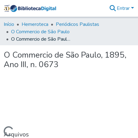
Entrar
Comunidades
&
Início
Hemeroteca
Periódicos Paulistas
Coleções
O Commercio de São Paulo
Tudo na
O Commercio de São Paulo, 1895, Ano III, n. 0673
Biblioteca
Digital
O Commercio de São Paulo, 1895,
Estatísticas
Ano III, n. 0673
Arquivos