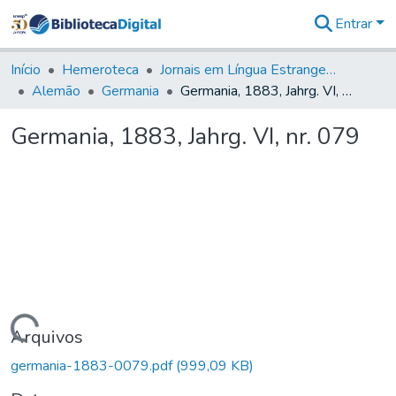
Entrar
Comunidades
&
Início
Hemeroteca
Jornais em Língua Estrangeira
Coleções
Alemão
Germania
Germania, 1883, Jahrg. VI, nr. 079
Tudo na
Biblioteca
Germania, 1883, Jahrg. VI, nr. 079
Digital
Estatísticas
Carregando...
Arquivos
germania-1883-0079.pdf
(999,09 KB)