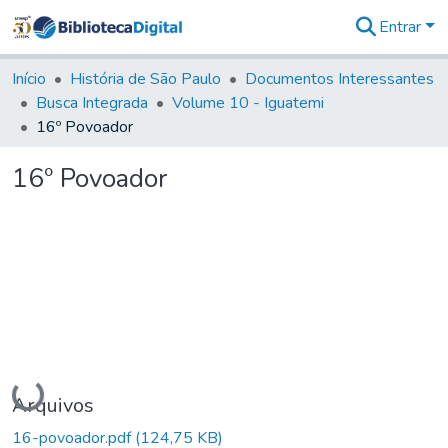
Entrar
Comunidades
&
Início
História de São Paulo
Documentos Interessantes
Coleções
Busca Integrada
Volume 10 - Iguatemi
Tudo na
16º Povoador
Biblioteca
Digital
16º Povoador
Estatísticas
Carregando...
Arquivos
16-povoador.pdf
(124,75 KB)