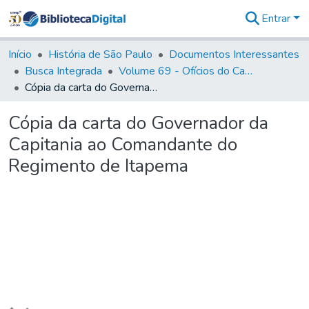
Entrar
Comunidades
&
Início
História de São Paulo
Documentos Interessantes
Coleções
Busca Integrada
Volume 69 - Ofícios do Capitão D. Luiz Antonio de Souza Botelho Mourão aos Vice-Reis e Ministros (1771-1772)
Tudo na
Cópia da carta do Governador da Capitania ao Comandante do Regimento de Itapema
Biblioteca
Digital
Cópia da carta do Governador da
Estatísticas
Capitania ao Comandante do
Regimento de Itapema
Carregando...