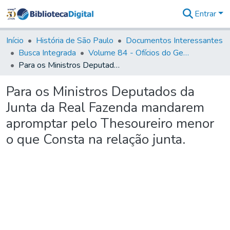
Entrar
Comunidades
&
Início
História de São Paulo
Documentos Interessantes
Coleções
Busca Integrada
Volume 84 - Ofícios do General Martins Lopes de Saldanha (Governador da Capitania): 1782- 1786
Tudo na
Para os Ministros Deputados da Junta da Real Fazenda mandarem apromptar pelo Thesoureiro menor o que Consta na relação junta.
Biblioteca
Digital
Para os Ministros Deputados da
Estatísticas
Junta da Real Fazenda mandarem
apromptar pelo Thesoureiro menor
o que Consta na relação junta.