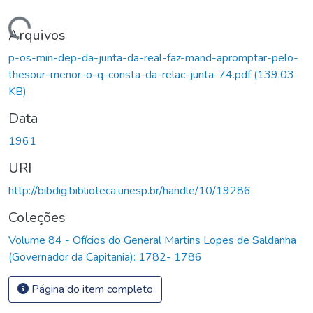
Carregando...
Arquivos
p-os-min-dep-da-junta-da-real-faz-mand-apromptar-pelo-
thesour-menor-o-q-consta-da-relac-junta-74.pdf
(139,03
KB)
Data
1961
URI
http://bibdig.biblioteca.unesp.br/handle/10/19286
Coleções
Volume 84 - Ofícios do General Martins Lopes de Saldanha
(Governador da Capitania): 1782- 1786
Página do item completo