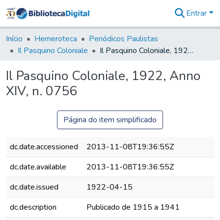
Entrar
Comunidades
&
Início
Hemeroteca
Periódicos Paulistas
Coleções
Il Pasquino Coloniale
Il Pasquino Coloniale, 1922, Anno XIV, n. 0756
Tudo na
Biblioteca
Il Pasquino Coloniale, 1922, Anno
Digital
XIV, n. 0756
Estatísticas
Página do item simplificado
dc.date.accessioned
2013-11-08T19:36:55Z
dc.date.available
2013-11-08T19:36:55Z
dc.date.issued
1922-04-15
dc.description
Publicado de 1915 a 1941