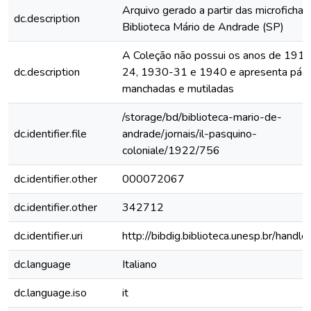
Arquivo gerado a partir das microfichas
dc.description
Biblioteca Mário de Andrade (SP)
A Coleção não possui os anos de 191
dc.description
24, 1930-31 e 1940 e apresenta pági
manchadas e mutiladas
/storage/bd/biblioteca-mario-de-
dc.identifier.file
andrade/jornais/il-pasquino-
coloniale/1922/756
dc.identifier.other
000072067
dc.identifier.other
342712
dc.identifier.uri
http://bibdig.biblioteca.unesp.br/handl
dc.language
Italiano
dc.language.iso
it