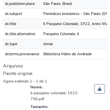
dc.publisher.place
São Paulo, Brasil
dc.subject
Periódicos brasileiros - São Paulo (SP)
dc.title
Il Pasquino Coloniale, 1922, Anno XIV,
dc.title.alternative
Pasquino Coloniale, Il
dc.type
Jornal
dcterms.provenance
Biblioteca Mário de Andrade
Arquivos
Pacote original
Agora exibindo
1 - 1 de 1
Nome:
il-pasquino-coloniale-1922-
756.pdf
Tamanho: