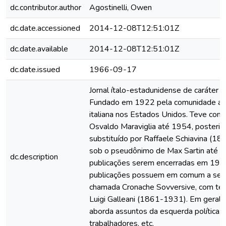
dc.contributor.author
Agostinelli, Owen
dc.date.accessioned
2014-12-08T12:51:01Z
dc.date.available
2014-12-08T12:51:01Z
dc.date.issued
1966-09-17
Jornal ítalo-estadunidense de caráter a
Fundado em 1922 pela comunidade an
italiana nos Estados Unidos. Teve como
Osvaldo Maraviglia até 1954, posteri
substituído por Raffaele Schiavina (1
sob o pseudônimo de Max Sartin até a
dc.description
publicações serem encerradas em 197
publicações possuem em comum a seç
chamada Cronache Sovversive, com te
Luigi Galleani (1861-1931). Em geral, 
aborda assuntos da esquerda política, 
trabalhadores, etc.