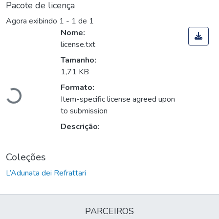
Pacote de licença
Agora exibindo
1 - 1 de 1
Nome:
license.txt
Tamanho:
Carregando...
1,71 KB
Formato:
Item-specific license agreed upon
to submission
Descrição:
Coleções
L’Adunata dei Refrattari
PARCEIROS