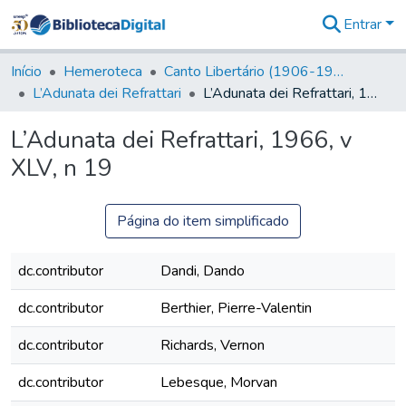
Entrar
Comunidades
&
Início
Hemeroteca
Canto Libertário (1906-1995)
Coleções
L’Adunata dei Refrattari
L’Adunata dei Refrattari, 1966, v XLV, n 19
Tudo na
Biblioteca
L’Adunata dei Refrattari, 1966, v
Digital
XLV, n 19
Estatísticas
Página do item simplificado
dc.contributor
Dandi, Dando
dc.contributor
Berthier, Pierre-Valentin
dc.contributor
Richards, Vernon
dc.contributor
Lebesque, Morvan