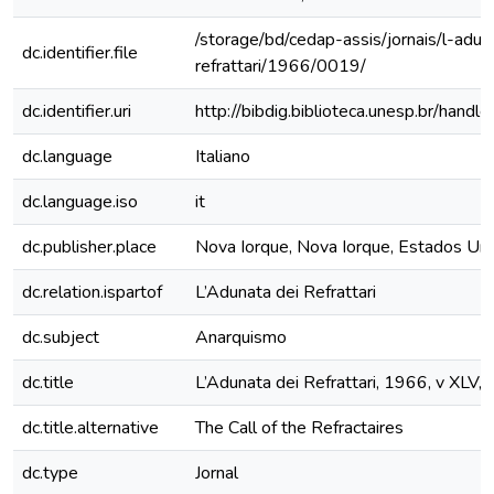
/storage/bd/cedap-assis/jornais/l-adun
dc.identifier.file
refrattari/1966/0019/
dc.identifier.uri
http://bibdig.biblioteca.unesp.br/hand
dc.language
Italiano
dc.language.iso
it
dc.publisher.place
Nova Iorque, Nova Iorque, Estados Un
dc.relation.ispartof
L’Adunata dei Refrattari
dc.subject
Anarquismo
dc.title
L’Adunata dei Refrattari, 1966, v XLV, 
dc.title.alternative
The Call of the Refractaires
dc.type
Jornal