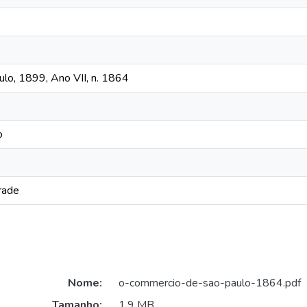
lo, 1899, Ano VII, n. 1864
o
rade
Nome:
o-commercio-de-sao-paulo-1864.pdf
Tamanho:
1,9 MB