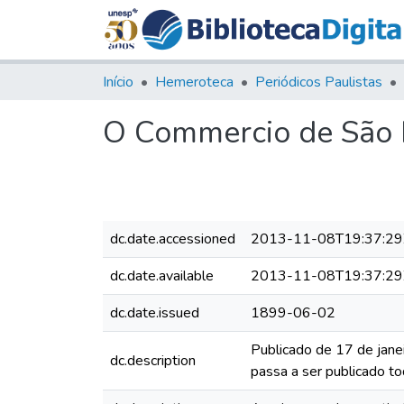
Início
Hemeroteca
Periódicos Paulistas
O Commercio de São P
dc.date.accessioned
2013-11-08T19:37:29
dc.date.available
2013-11-08T19:37:29
dc.date.issued
1899-06-02
Publicado de 17 de jane
dc.description
passa a ser publicado to