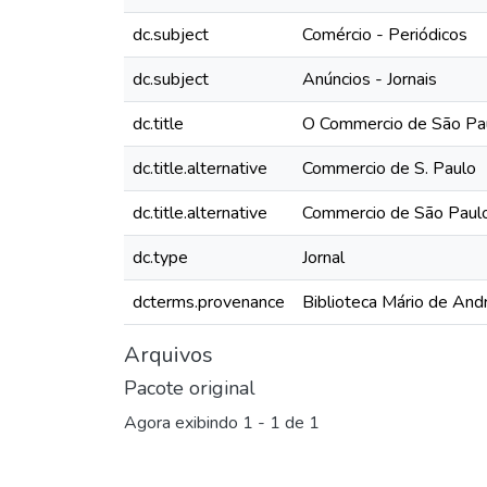
dc.subject
Comércio - Periódicos
dc.subject
Anúncios - Jornais
dc.title
O Commercio de São Pau
dc.title.alternative
Commercio de S. Paulo
dc.title.alternative
Commercio de São Paul
dc.type
Jornal
dcterms.provenance
Biblioteca Mário de And
Arquivos
Pacote original
Agora exibindo
1 - 1 de 1