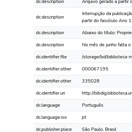
dc.description
Arquivo gerado a partir 
Interrupção da publicaçã
dc.description
partir do fascículo Ano
dc.description
Abaixo do título: Propr
dc.description
No mês de junho falta o
dc.identifier.file
/storage/bd/biblioteca
dc.identifier.other
000067195
dc.identifier.other
335028
dc.identifier.uri
http://bibdig.biblioteca
dc.language
Português
dc.language.iso
pt
dc.publisher.place
São Paulo, Brasil