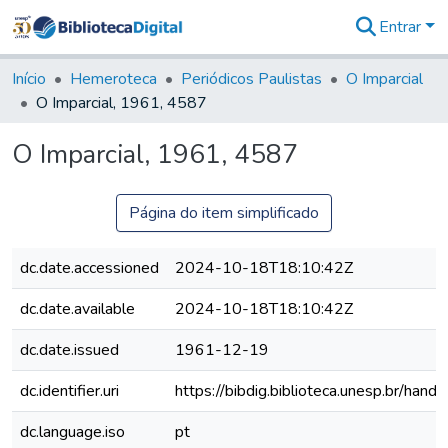
Entrar
Comunidades
&
Início
Hemeroteca
Periódicos Paulistas
O Imparcial
Coleções
O Imparcial, 1961, 4587
Tudo na
Biblioteca
O Imparcial, 1961, 4587
Digital
Estatísticas
Página do item simplificado
dc.date.accessioned
2024-10-18T18:10:42Z
dc.date.available
2024-10-18T18:10:42Z
dc.date.issued
1961-12-19
dc.identifier.uri
https://bibdig.biblioteca.unesp.br/han
dc.language.iso
pt