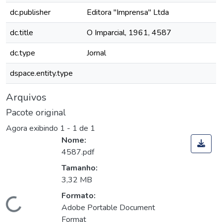
dc.publisher
Editora "Imprensa" Ltda
dc.title
O Imparcial, 1961, 4587
dc.type
Jornal
dspace.entity.type
Arquivos
Pacote original
Agora exibindo
1 - 1 de 1
Nome:
4587.pdf
Tamanho:
3,32 MB
Formato:
Carregando...
Adobe Portable Document
Format