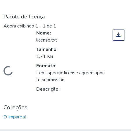
Pacote de licença
Agora exibindo
1 - 1 de 1
Nome:
license.txt
Tamanho:
1,71 KB
Formato:
Carregando...
Item-specific license agreed upon
to submission
Descrição:
Coleções
O Imparcial