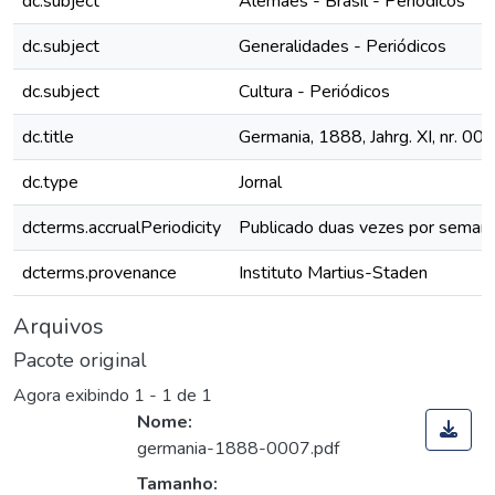
dc.subject
Alemães - Brasil - Periódicos
dc.subject
Generalidades - Periódicos
dc.subject
Cultura - Periódicos
dc.title
Germania, 1888, Jahrg. XI, nr. 007
dc.type
Jornal
dcterms.accrualPeriodicity
Publicado duas vezes por seman
dcterms.provenance
Instituto Martius-Staden
Arquivos
Pacote original
Agora exibindo
1 - 1 de 1
Nome:
germania-1888-0007.pdf
Tamanho: