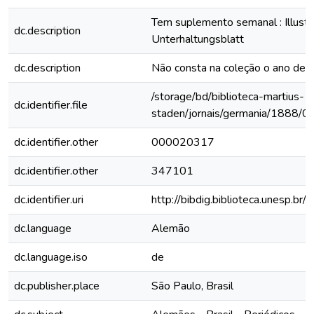
Tem suplemento semanal : Illustri
dc.description
Unterhaltungsblatt
dc.description
Não consta na coleção o ano de
/storage/bd/biblioteca-martius-
dc.identifier.file
staden/jornais/germania/1888/0
dc.identifier.other
000020317
dc.identifier.other
347101
dc.identifier.uri
http://bibdig.biblioteca.unesp.b
dc.language
Alemão
dc.language.iso
de
dc.publisher.place
São Paulo, Brasil