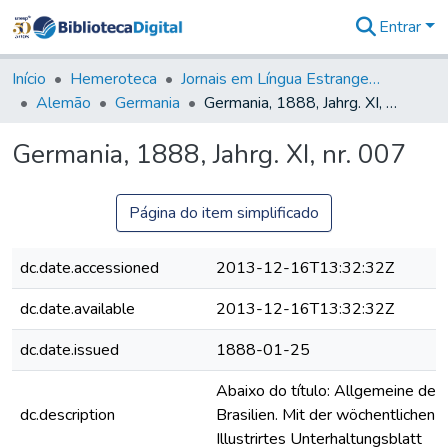
Entrar
Comunidades
&
Início
Hemeroteca
Jornais em Língua Estrangeira
Coleções
Alemão
Germania
Germania, 1888, Jahrg. XI, nr. 007
Tudo na
Biblioteca
Germania, 1888, Jahrg. XI, nr. 007
Digital
Estatísticas
Página do item simplificado
dc.date.accessioned
2013-12-16T13:32:32Z
dc.date.available
2013-12-16T13:32:32Z
dc.date.issued
1888-01-25
Abaixo do título: Allgemeine deut
dc.description
Brasilien. Mit der wöchentlichen B
Illustrirtes Unterhaltungsblatt