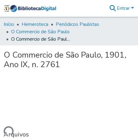
Entrar
Comunidades
&
Início
Hemeroteca
Periódicos Paulistas
Coleções
O Commercio de São Paulo
Tudo na
O Commercio de São Paulo, 1901, Ano IX, n. 2761
Biblioteca
Digital
O Commercio de São Paulo, 1901,
Estatísticas
Ano IX, n. 2761
ando...
Arquivos