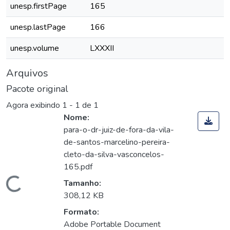
unesp.firstPage
165
unesp.lastPage
166
unesp.volume
LXXXII
Arquivos
Pacote original
Agora exibindo
1 - 1 de 1
Nome:
para-o-dr-juiz-de-fora-da-vila-
de-santos-marcelino-pereira-
cleto-da-silva-vasconcelos-
165.pdf
Carregando...
Tamanho:
308,12 KB
Formato:
Adobe Portable Document