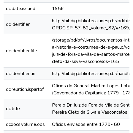
dc.date.issued
1956
http://bibdig.biblioteca.unesp.br/bd/bf
dc.identifier
ORDCISP-57-82_volume_82/#/169/
/storage/bd/bfr/livros/documentos-int
a-historia-e-costumes-de-s-paulo/vol
dc.identifier.file
juiz-de-fora-da-vila-de-santos-marceli
cleto-da-silva-vasconcelos-165
dc.identifier.uri
http://bibdig.biblioteca.unesp.br/hand
Ofícios do General Martim Lopes Lobo
dc.relation.ispartof
(Governador da Capitania): 1779- 178
Para o Dr. Juiz de Fora da Vila de Sant
dc.title
Pereira Cleto da Silva e Vasconcelos
dcdocs.volume.obs
Ofícios enviados entre 1779- 80