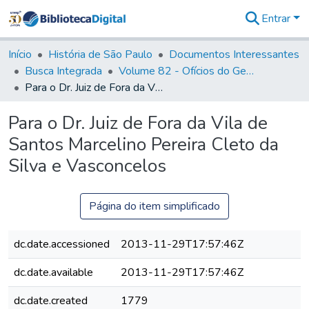
Entrar
Comunidades
&
Início
História de São Paulo
Documentos Interessantes
Coleções
Busca Integrada
Volume 82 - Ofícios do General Martim Lopes Lobo de Saldanha (Governador da Capitania): 1779- 1780
Tudo na
Para o Dr. Juiz de Fora da Vila de Santos Marcelino Pereira Cleto da Silva e Vasconcelos
Biblioteca
Digital
Para o Dr. Juiz de Fora da Vila de
Estatísticas
Santos Marcelino Pereira Cleto da
Silva e Vasconcelos
Página do item simplificado
dc.date.accessioned
2013-11-29T17:57:46Z
dc.date.available
2013-11-29T17:57:46Z
dc.date.created
1779