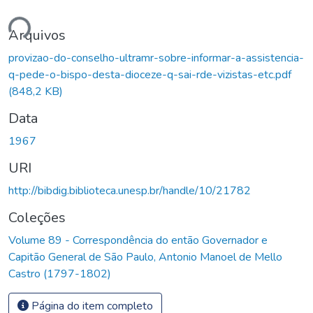
ando...
Arquivos
provizao-do-conselho-ultramr-sobre-informar-a-assistencia-
q-pede-o-bispo-desta-dioceze-q-sai-rde-vizistas-etc.pdf
(848,2 KB)
Data
1967
URI
http://bibdig.biblioteca.unesp.br/handle/10/21782
Coleções
Volume 89 - Correspondência do então Governador e
Capitão General de São Paulo, Antonio Manoel de Mello
Castro (1797-1802)
Página do item completo