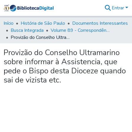
Entrar
Comunidades
&
Início
História de São Paulo
Documentos Interessantes
Coleções
Busca Integrada
Volume 89 - Correspondência do então Governador e Capitão General de São Paulo, Antonio Manoel de Mello Castro (1797-1802)
Tudo na
Provizão do Conselho Ultramarino sobre informar à Assistencia, que pede o Bispo desta Dioceze quando sai de vizista etc.
Biblioteca
Digital
Provizão do Conselho Ultramarino
Estatísticas
sobre informar à Assistencia, que
pede o Bispo desta Dioceze quando
sai de vizista etc.