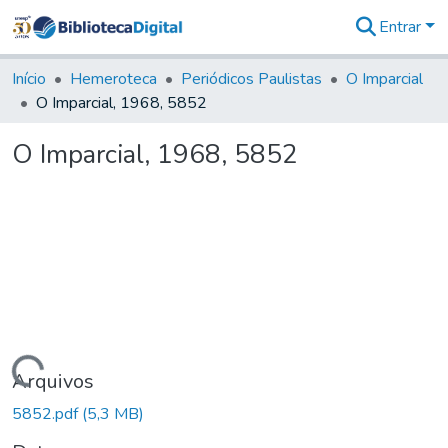
Entrar
Comunidades
&
Início
Hemeroteca
Periódicos Paulistas
O Imparcial
Coleções
O Imparcial, 1968, 5852
Tudo na
Biblioteca
O Imparcial, 1968, 5852
Digital
Estatísticas
Carregando...
Arquivos
5852.pdf
(5,3 MB)