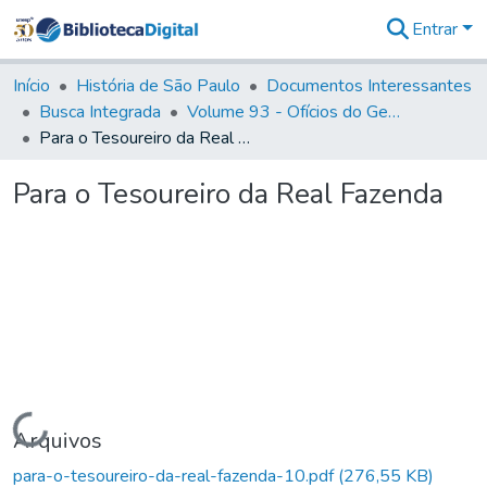
Entrar
Comunidades
&
Início
História de São Paulo
Documentos Interessantes
Coleções
Busca Integrada
Volume 93 - Ofícios do General D. Luiz em favor da praça do Iguatemi (1775)
Tudo na
Para o Tesoureiro da Real Fazenda
Biblioteca
Digital
Para o Tesoureiro da Real Fazenda
Estatísticas
Carregando...
Arquivos
para-o-tesoureiro-da-real-fazenda-10.pdf
(276,55 KB)