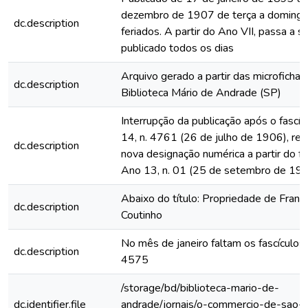
dezembro de 1907 de terça a domingo
dc.description
feriados. A partir do Ano VII, passa a s
publicado todos os dias
Arquivo gerado a partir das microfichas
dc.description
Biblioteca Mário de Andrade (SP)
Interrupção da publicação após o fascí
14, n. 4761 (26 de julho de 1906), rein
dc.description
nova designação numérica a partir do fa
Ano 13, n. 01 (25 de setembro de 19
Abaixo do título: Propriedade de Franc
dc.description
Coutinho
No mês de janeiro faltam os fascículo
dc.description
4575
/storage/bd/biblioteca-mario-de-
dc.identifier.file
andrade/jornais/o-commercio-de-sao-