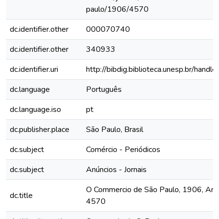
paulo/1906/4570
dc.identifier.other
000070740
dc.identifier.other
340933
dc.identifier.uri
http://bibdig.biblioteca.unesp.br/hand
dc.language
Português
dc.language.iso
pt
dc.publisher.place
São Paulo, Brasil
dc.subject
Comércio - Periódicos
dc.subject
Anúncios - Jornais
O Commercio de São Paulo, 1906, Ano X
dc.title
4570