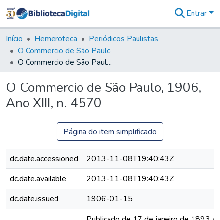
Entrar
Comunidades
&
Início
Hemeroteca
Periódicos Paulistas
Coleções
O Commercio de São Paulo
Tudo na
O Commercio de São Paulo, 1906, Ano XIII, n. 4570
Biblioteca
Digital
O Commercio de São Paulo, 1906,
Estatísticas
Ano XIII, n. 4570
Página do item simplificado
dc.date.accessioned
2013-11-08T19:40:43Z
dc.date.available
2013-11-08T19:40:43Z
dc.date.issued
1906-01-15
Publicado de 17 de janeiro de 1893 a