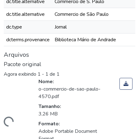
dc.title.alternative
Commercio de S. Paulo
dc.title.alternative
Commercio de São Paulo
dc.type
Jornal
dcterms.provenance
Biblioteca Mário de Andrade
Arquivos
Pacote original
Agora exibindo
1 - 1 de 1
Nome:
o-commercio-de-sao-paulo-
4570.pdf
Tamanho:
3,26 MB
gando...
Formato:
Adobe Portable Document
Format