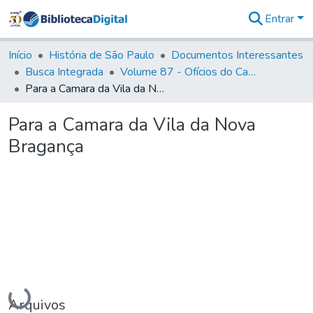
Entrar
Comunidades
&
Início
História de São Paulo
Documentos Interessantes
Coleções
Busca Integrada
Volume 87 - Ofícios do Capitão General Antonio Manoel de Melo Castro e Mendonça (1797- 1801)
Tudo na
Para a Camara da Vila da Nova Bragança
Biblioteca
Digital
Para a Camara da Vila da Nova
Estatísticas
Bragança
Carregando...
Arquivos