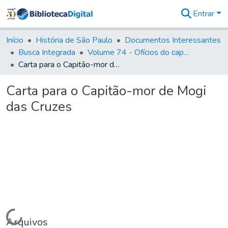
Entrar
Comunidades
&
Início
História de São Paulo
Documentos Interessantes
Coleções
Busca Integrada
Volume 74 - Ofícios do capitão General Martim Lopes Lobo de Saldanha às Câmaras e Comandantes da Capitania (1775)
Tudo na
Carta para o Capitão-mor de Mogi das Cruzes
Biblioteca
Digital
Carta para o Capitão-mor de Mogi
Estatísticas
das Cruzes
Carregando...
Arquivos