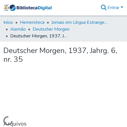
Entrar
Comunidades
&
Início
Hemeroteca
Jornais em Língua Estrangeira
Coleções
Alemão
Deutscher Morgen
Tudo na
Deutscher Morgen, 1937, Jahrg. 6, nr. 35
Biblioteca
Digital
Deutscher Morgen, 1937, Jahrg. 6,
Estatísticas
nr. 35
Carregando...
Arquivos