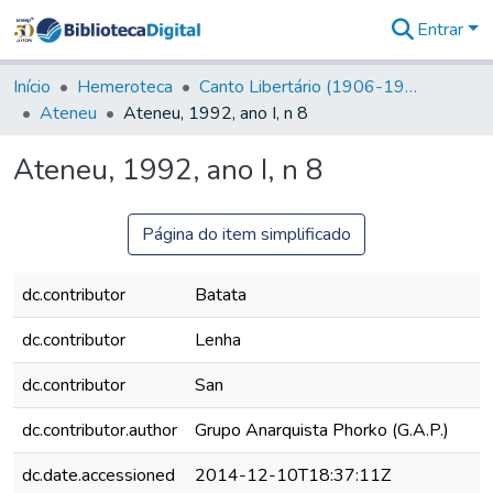
Entrar
Comunidades
&
Início
Hemeroteca
Canto Libertário (1906-1995)
Coleções
Ateneu
Ateneu, 1992, ano I, n 8
Tudo na
Biblioteca
Ateneu, 1992, ano I, n 8
Digital
Estatísticas
Página do item simplificado
dc.contributor
Batata
dc.contributor
Lenha
dc.contributor
San
dc.contributor.author
Grupo Anarquista Phorko (G.A.P.)
dc.date.accessioned
2014-12-10T18:37:11Z