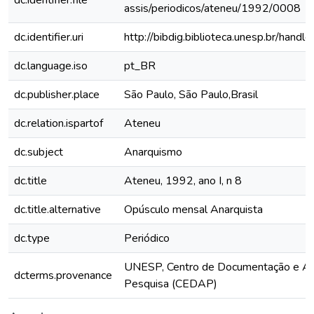
dc.identifier.file
assis/periodicos/ateneu/1992/0008
dc.identifier.uri
http://bibdig.biblioteca.unesp.br/hand
dc.language.iso
pt_BR
dc.publisher.place
São Paulo, São Paulo,Brasil
dc.relation.ispartof
Ateneu
dc.subject
Anarquismo
dc.title
Ateneu, 1992, ano I, n 8
dc.title.alternative
Opúsculo mensal Anarquista
dc.type
Periódico
UNESP, Centro de Documentação e Ap
dcterms.provenance
Pesquisa (CEDAP)