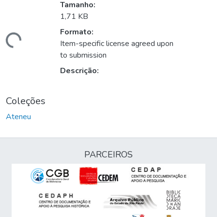
Tamanho:
1,71 KB
Formato:
gando...
Item-specific license agreed upon
to submission
Descrição:
Coleções
Ateneu
PARCEIROS