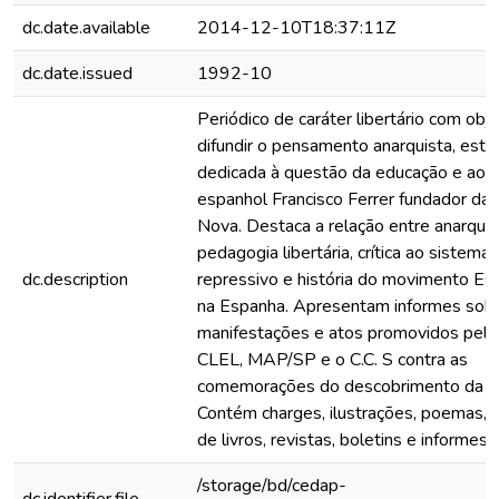
dc.date.available
2014-12-10T18:37:11Z
dc.date.issued
1992-10
Periódico de caráter libertário com obj
difundir o pensamento anarquista, esta
dedicada à questão da educação e ao 
espanhol Francisco Ferrer fundador da 
Nova. Destaca a relação entre anarqui
pedagogia libertária, crítica ao sistema
dc.description
repressivo e história do movimento Es
na Espanha. Apresentam informes sobr
manifestações e atos promovidos pelo
CLEL, MAP/SP e o C.C. S contra as
comemorações do descobrimento da A
Contém charges, ilustrações, poemas, i
de livros, revistas, boletins e informes.
/storage/bd/cedap-