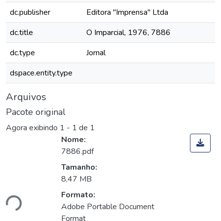
dc.publisher
Editora "Imprensa" Ltda
dc.title
O Imparcial, 1976, 7886
dc.type
Jornal
dspace.entity.type
Arquivos
Pacote original
Agora exibindo
1 - 1 de 1
Nome:
7886.pdf
Tamanho:
8,47 MB
Formato:
ndo...
Adobe Portable Document
Format