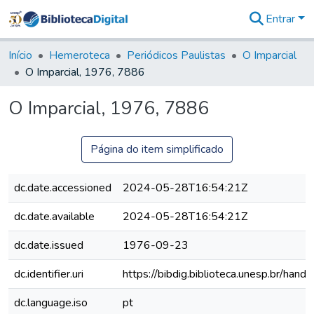
Entrar
Comunidades
&
Início
Hemeroteca
Periódicos Paulistas
O Imparcial
Coleções
O Imparcial, 1976, 7886
Tudo na
Biblioteca
O Imparcial, 1976, 7886
Digital
Estatísticas
Página do item simplificado
dc.date.accessioned
2024-05-28T16:54:21Z
dc.date.available
2024-05-28T16:54:21Z
dc.date.issued
1976-09-23
dc.identifier.uri
https://bibdig.biblioteca.unesp.br/han
dc.language.iso
pt