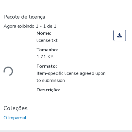
Pacote de licença
Agora exibindo
1 - 1 de 1
Nome:
license.txt
Tamanho:
1,71 KB
Formato:
ndo...
Item-specific license agreed upon
to submission
Descrição:
Coleções
O Imparcial