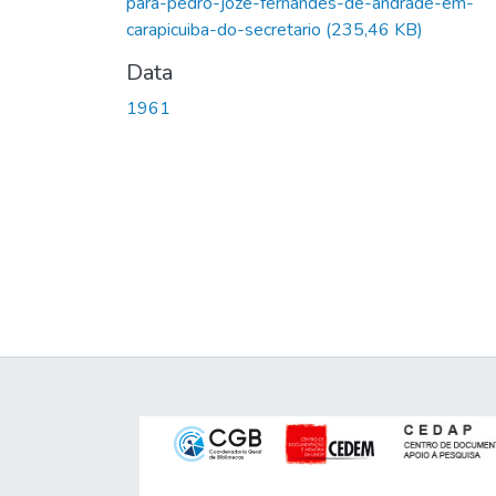
para-pedro-joze-fernandes-de-andrade-em-
carapicuiba-do-secretario
(235,46 KB)
Data
1961