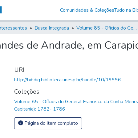
Comunidades & Coleções
Tudo na Bib
nteressantes
Busca Integrada
Volume 85 - Ofícios do General Francisco da Cunha Menezes (Governador da Capitania): 1782- 1786
andes de Andrade, em Carapic
URI
http://bibdig.biblioteca.unesp.br/handle/10/19996
Coleções
Volume 85 - Ofícios do General Francisco da Cunha Mene
Capitania): 1782- 1786
Página do item completo