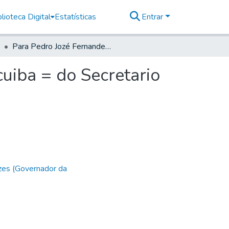
lioteca Digital
Estatísticas
Entrar
Para Pedro Jozé Fernandes de Andrade, em Carapicuiba = do Secretario =
uiba = do Secretario
zes (Governador da