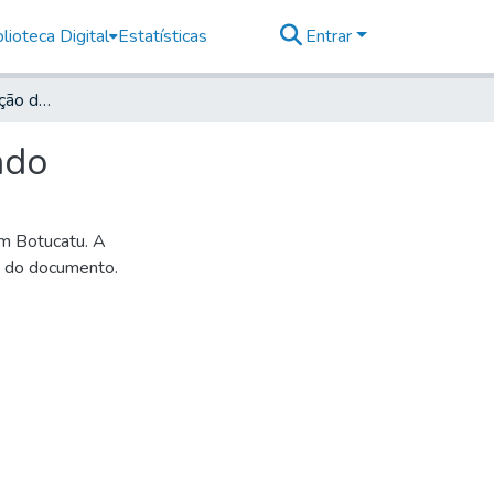
lioteca Digital
Estatísticas
Entrar
Ante-Projeto da Estação da Estrada de Ferro Lageado
ado
m Botucatu. A
ão do documento.