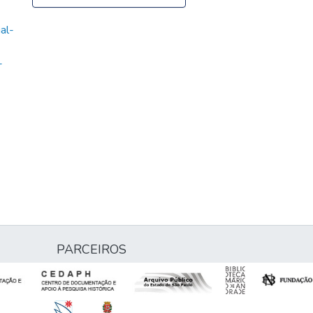
al-
-
PARCEIROS