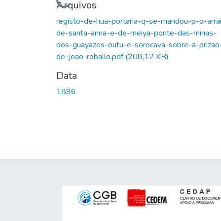
Carregando...
Arquivos
registo-de-hua-portaria-q-se-mandou-p-o-arrai
de-santa-anna-e-de-meiya-ponte-das-minas-
dos-guayazes-outu-e-sorocava-sobre-a-prizao
de-joao-roballo.pdf
(208,12 KB)
Data
1896