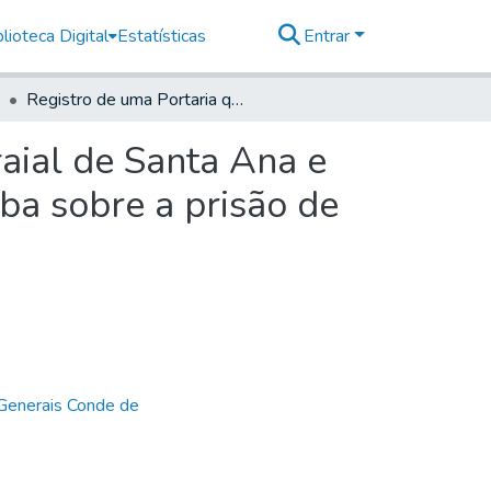
lioteca Digital
Estatísticas
Entrar
Registro de uma Portaria que se mandou para o arraial de Santa Ana e de Meia Ponte, das minas dos Goiás, Outu e Sorocaba sobre a prisão de João Robalo
aial de Santa Ana e
ba sobre a prisão de
Generais Conde de