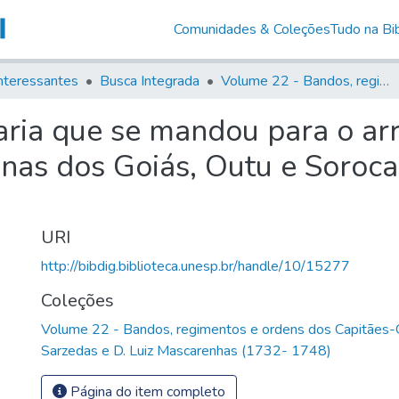
Comunidades & Coleções
Tudo na Bib
nteressantes
Busca Integrada
Volume 22 - Bandos, regimentos e ordens dos Capitães-Generais Conde de Sarzedas e D. Luiz Mascarenhas (1732- 1748)
ria que se mandou para o arr
nas dos Goiás, Outu e Soroca
URI
http://bibdig.biblioteca.unesp.br/handle/10/15277
Coleções
Volume 22 - Bandos, regimentos e ordens dos Capitães-
Sarzedas e D. Luiz Mascarenhas (1732- 1748)
Página do item completo