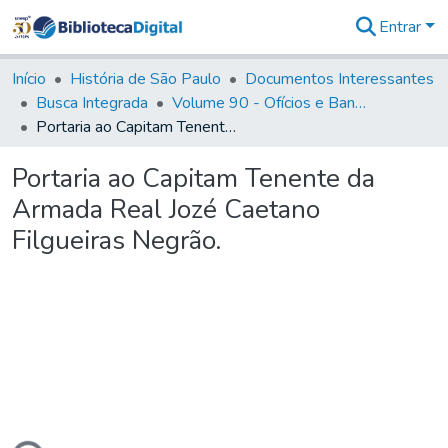
Entrar
Comunidades
&
Início
História de São Paulo
Documentos Interessantes
Coleções
Busca Integrada
Volume 90 - Ofícios e Bandos do Capitão General, Conde de Palma, aos funcionários da Capitania (1814- 1817)
Tudo na
Portaria ao Capitam Tenente da Armada Real Jozé Caetano Filgueiras Negrão.
Biblioteca
Digital
Portaria ao Capitam Tenente da
Estatísticas
Armada Real Jozé Caetano
Filgueiras Negrão.