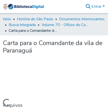
Entrar
Comunidades
&
Início
História de São Paulo
Documentos Interessantes
Coleções
Busca Integrada
Volume 70 - Ofícios do Capitão General Martins Lopes de Saldanha aos diversos funcionários da Capitania (1775-1776)
Tudo na
Carta para o Comandante da vila de Paranaguá
Biblioteca
Digital
Carta para o Comandante da vila de
Estatísticas
Paranaguá
Carregando...
Arquivos