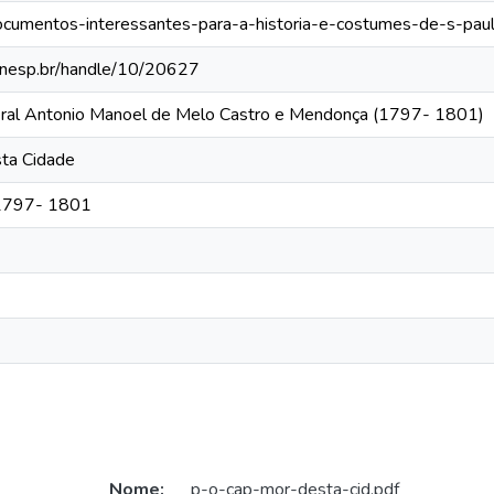
/documentos-interessantes-para-a-historia-e-costumes-de-s-pa
a.unesp.br/handle/10/20627
neral Antonio Manoel de Melo Castro e Mendonça (1797- 1801)
sta Cidade
 1797- 1801
Nome:
p-o-cap-mor-desta-cid.pdf