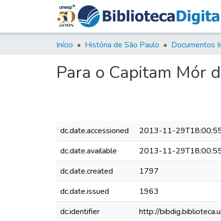
Início
História de São Paulo
Documentos I
Para o Capitam Mór d
dc.date.accessioned
2013-11-29T18:00:5
dc.date.available
2013-11-29T18:00:5
dc.date.created
1797
dc.date.issued
1963
dc.identifier
http://bibdig.bibliot