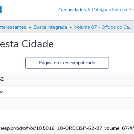
Comunidades & Coleções
Tudo na Bib
nteressantes
Busca Integrada
Volume 87 - Ofícios do Capitão General Antonio Manoel de Melo Castro e Mendonça (1797- 1801)
esta Cidade
Página do item simplificado
5Z
5Z
eca.unesp.br/bd/bfr/or/10.5016_10-ORDCISP-62-87_volume_87/#