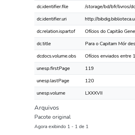
dc.identifier.file
/storage/bd/bfr/livros
dc.identifier.uri
http://bibdig.bibliotec
dc.relation.ispartof
Ofícios do Capitão Ge
dc.title
Para o Capitam Mór de
dcdocs.volume.obs
Ofícios enviados entre
unesp.firstPage
119
unesp.lastPage
120
unesp.volume
LXXXVII
Arquivos
Pacote original
Agora exibindo
1 - 1 de 1