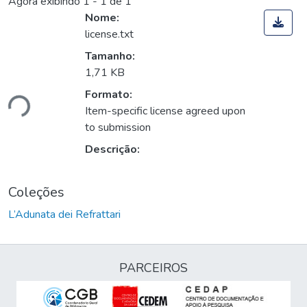
Agora exibindo
1 - 1 de 1
Nome:
license.txt
Tamanho:
1,71 KB
Formato:
ndo...
Item-specific license agreed upon
to submission
Descrição:
Coleções
L’Adunata dei Refrattari
PARCEIROS