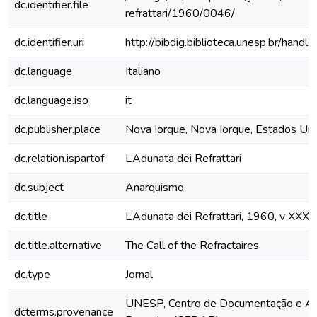
dc.identifier.file
refrattari/1960/0046/
dc.identifier.uri
http://bibdig.biblioteca.unesp.br/hand
dc.language
Italiano
dc.language.iso
it
dc.publisher.place
Nova Iorque, Nova Iorque, Estados Un
dc.relation.ispartof
L’Adunata dei Refrattari
dc.subject
Anarquismo
dc.title
L’Adunata dei Refrattari, 1960, v XXXI
dc.title.alternative
The Call of the Refractaires
dc.type
Jornal
UNESP, Centro de Documentação e Ap
dcterms.provenance