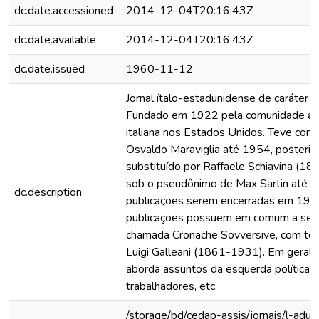
dc.date.accessioned
2014-12-04T20:16:43Z
dc.date.available
2014-12-04T20:16:43Z
dc.date.issued
1960-11-12
Jornal ítalo-estadunidense de caráter a
Fundado em 1922 pela comunidade an
italiana nos Estados Unidos. Teve como
Osvaldo Maraviglia até 1954, posteri
substituído por Raffaele Schiavina (1
sob o pseudônimo de Max Sartin até a
dc.description
publicações serem encerradas em 197
publicações possuem em comum a seç
chamada Cronache Sovversive, com te
Luigi Galleani (1861-1931). Em geral, 
aborda assuntos da esquerda política, 
trabalhadores, etc.
/storage/bd/cedap-assis/jornais/l-adun