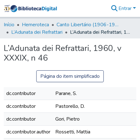
Entrar
Comunidades
&
Início
Hemeroteca
Canto Libertário (1906-1995)
Coleções
L’Adunata dei Refrattari
L’Adunata dei Refrattari, 1960, v XXXIX, n 46
Tudo na
Biblioteca
L’Adunata dei Refrattari, 1960, v
Digital
XXXIX, n 46
Estatísticas
Página do item simplificado
dc.contributor
Parane, S.
dc.contributor
Pastorello, D.
dc.contributor
Gori, Pietro
dc.contributor.author
Rossetti, Mattia